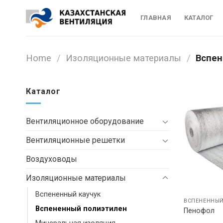
Skip
to
ГЛАВНАЯ
КАТАЛОГ
content
Home
/
Изоляционные материалы
/
Вспен
Каталог
Вентиляционное оборудование
Вентиляционные решетки
Воздуховоды
Изоляционные материалы
Вспененный каучук
ВСПЕНЕННЫ
Вспененный полиэтилен
Пенофол