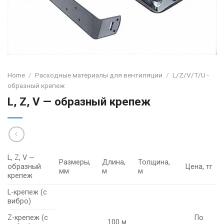
Home
/
Расходные материалы для вентиляции
/
L/Z/V/T/U -
образный крепеж
L, Z, V — образный крепеж
L, Z, V —
Размеры,
Длина,
Толщина,
образный
Цена, тг
мм
м
м
крепеж
L-крепеж (с
вибро)
Z-крепеж (с
По
100 м