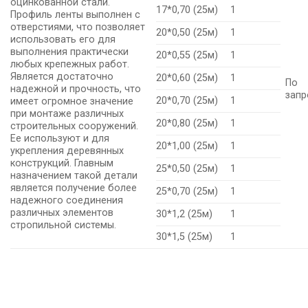
оцинкованной стали.
17*0,70 (25м)
1
Профиль ленты выполнен с
отверстиями, что позволяет
20*0,50 (25м)
1
использовать его для
выполнения практически
20*0,55 (25м)
1
любых крепежных работ.
Является достаточно
20*0,60 (25м)
1
По
надежной и прочность, что
запр
20*0,70 (25м)
1
имеет огромное значение
при монтаже различных
20*0,80 (25м)
1
строительных сооружений.
Ее используют и для
20*1,00 (25м)
1
укрепления деревянных
конструкций. Главным
25*0,50 (25м)
1
назначением такой детали
является получение более
25*0,70 (25м)
1
надежного соединения
различных элементов
30*1,2 (25м)
1
стропильной системы.
30*1,5 (25м)
1